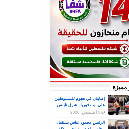
 مميزة
إصابتان في هجوم للمستوطنين
على بيت فوريك شرق نابلس
8 أغسطس، 2026
الرئيس محمود عباس يستقبل
مجلس بلدية بيت لحم ويؤكد