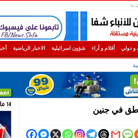
 بنا
و دولي
أقلام و آراء
شؤون اسرائيلية
الاخبار الرياضية
أخب
ية
14 عام منحازون للحقيقة …
ناطق في جنين