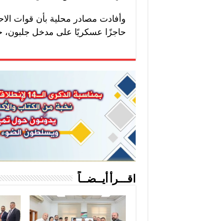
وأفادت مصادر محلية بأن قوات الا
حاجزًا عسكريًا على مدخل جلبون، ح
اقـــرأ أيــضــاً