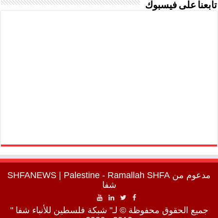
تابعنا على فيسبوك
مدعوم من
SHFA
| Palestine - Ramallah
SHFANEWS
شفا
جميع الحقوق محفوظة © لـ" شبكة فلسطين للأنباء شفا "