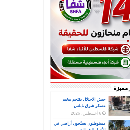
 مميزة
جيش الاحتلال يقتحم مخيم
عسكر شرق نابلس
6 أغسطس، 2026
مستوطنون يسيّجون أراضي في
الأغوار الشمالية