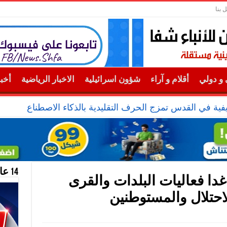
 بنا
و دولي
أقلام و آراء
شؤون اسرائيلية
الاخبار الرياضية
أخب
ة في القدس تمزج الحرف التقليدية بالذكاء الاصطناعي
14 عام منحازون للحقيقة …
دا فعاليات البلدات والقرى
احتلال والمستوطنين