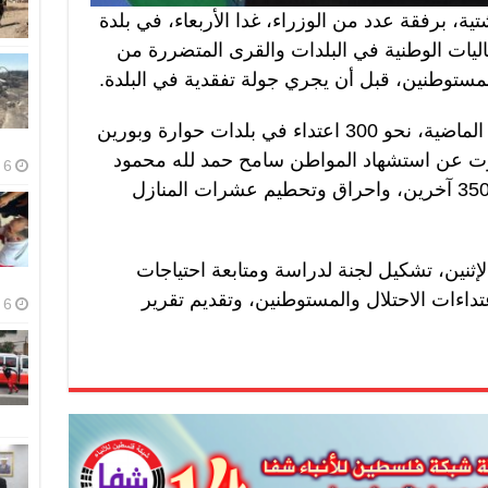
ة، برفقة عدد من الوزراء، غدا الأربعاء، في بلدة
اليات الوطنية في البلدات والقرى المتضررة من
مستوطنين، قبل أن يجري جولة تفقدية في البلدة.
ونفّذ المستوطنون، ليلة الأحد الإثنين الماضية، نحو 300 اعتداء في بلدات حوارة وبورين
رت عن استشهاد المواطن سامح حمد لله محمود
6 أغسطس، 2026
أقطش (37 عاما)، وإصابة أكثر من 350 آخرين، واحراق وتحطيم عشرات المنازل
ثنين، تشكيل لجنة لدراسة ومتابعة احتياجات
تداءات الاحتلال والمستوطنين، وتقديم تقرير
6 أغسطس، 2026