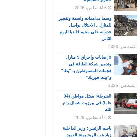
6 أغسطس، 2026
وسط مداهمات واسعة وتفجير
للمنازل.. الاحتلال يواصل
عدوانه على مخيم قلنديا لليوم
الثاني
9 إصابات وإحراق 5 منازل
وتدمير شبكة الطاقة في
هجمات للمستوطنين بـ “يطا”
و”بيت فوريك”
الشرطة: مقتل مواطن (34
عاما) في بيرزيت شمال رام
الله
6 أغسطس، 2026
باسم الرئيس: وزير الداخلية
زياد هب الريح يمنح العميد