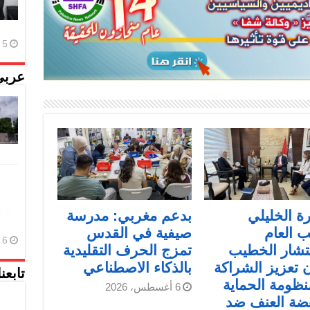
5 أغسطس، 2026
عربي
رة الخليلي
بدعم مغربي: مدرسة
ب العام
صيفية في القدس
6 أغسطس، 2026
تشار الخطيب
تمزج الحرف التقليدية
ن تعزيز الشراكة
بالذكاء الاصطناعي
تابعن
ظومة الحماية
6 أغسطس، 2026
ضة العنف ضد