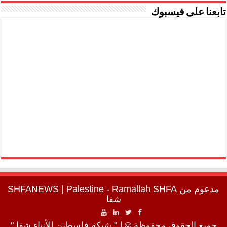
تابعنا على فيسبوك
مدعوم من
SHFA
| Palestine - Ramallah
SHFANEWS
شفا
جميع الحقوق محفوظة © لـ" شبكة فلسطين للأنباء شفا "