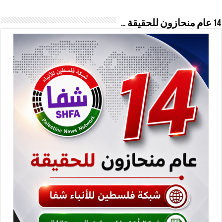
14 عام منحازون للحقيقة …