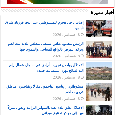
أخبار مميزة
إصابتان في هجوم للمستوطنين على بيت فوريك شرق
نابلس
8 أغسطس، 2026
الرئيس محمود عباس يستقبل مجلس بلدية بيت لحم
ويؤكد النهوض بالواقع السياحي والتنموي فيها
8 أغسطس، 2026
الاحتلال يواصل تجريف أراضٍ في سنجل شمال رام
الله لصالح بؤرة استيطانية جديدة
8 أغسطس، 2026
مستوطنون إرهابيون يهاجمون منزلا ويقتحمون مناطق
في بيت لحم
8 أغسطس، 2026
الاحتلال يغلق بلدة يعبد بالسواتر الترابية ويحول منزلاً
فيها إلى مركز تحقيق ميداني