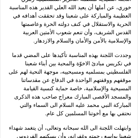
خوري، عن أملها أن يعيد الله العلي القدير هذه المناسبة
العظيمة والمباركة على شعبنا وقد تحققت أهدافه في
الحرية والاستقلال في كنف دولته الحرة وعاصمتها
القدس الشريف، وأن تنعم شعوب الأمتين العربية
والإسلامية بالأمن والأمان والسلام والازدهار.
وجددت اللجنة بهذه المناسبة تأكيدها على المضي قدما
في تكريس مبادئ الاخوّة والمحبة بين أبناء شعبنا
الفلسطيني بمسلميه ومسيحييه، موجهة التحية لهم على
موقفهم ووقفتهم الواحدة في الدفاع عن مقدساتنا
المسيحية والإسلامية، خاصة حماية كنسية القيامة
والمسجد الأقصى المبارك معراج صاحب هذه الذكرى
المباركة النبي محمد عليه السلام الى السماء والتي
نحتفي بها مع أخوتنا المسلمين كل عام.
وابتهلت اللجنة الى الله سبحانه وتعالى، أن يتغمد شهداء
شعبنا بواسع رحمته وغفرانه، وأن يسكنهم الفردوس