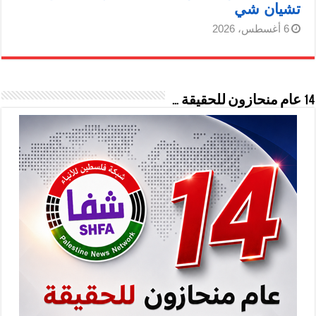
تشيان شي
6 أغسطس، 2026
14 عام منحازون للحقيقة …