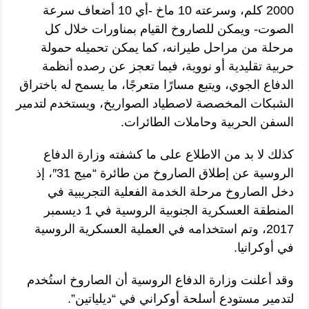
2000 كلم، وسرعته 10 ماخ -أي 10 أضعاف سرعة
الصوت- ويمكن للصاروخ القيام بمناورات خلال كل
مرحلة من مراحل طيرانه، كما يمكن تحميله حمولة
حربية تقليدية أو نووية، فيما تعجز عن رصده أنظمة
الدفاع الجوي، و‏يتبع مسارًا متعرجًا، ما يسمح له باختراق
الشبكات المخصصة لاصطياد الصواريخ، ويستخدم لتدمير
السفن الحربية وحاملات الطائرات.
كذلك لا بد من الاطلاع على ما‏ كشفته وزارة الدفاع
الروسية عن إطلاق الصاروخ من طائرة “ميج 31″، إذ
دخل الصاروخ مرحلة الخدمة الفعلية التجريبية في
المنطقة العسكرية الجنوبية الروسية في 1 ديسمبر
2017، و‏تم استخدامه في العملية العسكرية الروسية
في أوكرانيا.
وقد أعلنت وزارة الدفاع الروسية أن الصاروخ استُخدم
لتدمير مستودع أسلحة أوكراني في “ديلياتين”.