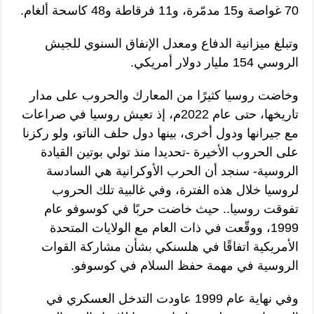
70 غواصة و15 مدمّرة، و11 فرقاطة و48 كاسحة ألغام.
وتبلغ ميزانية الدفاع ومعدل الإنفاق السنوي للجيش
الروسي 154 مليار دولار أمريكي.
وخاضت روسيا كثيرًا من المعارك والحروب على مدار
تاريخها، حتى عام 2022م، إذ تعيش روسيا في صراعات
مع جيرانها ودول أخرى، بينها دول حلف الناتو، ولو ركزنا
على الحروب الأخيرة -تحديدا منذ تولي بوتين القيادة
الروسية- سنجد أن الحرب الأوكرانية هي السادسة
لروسيا خلال هذه الفترة، وفي غالبية تلك الحروب
تفوقت روسيا.. ‏حيث خاضت حربًا في كوسوفو عام
1999، ووقّعت في ذات العام مع الولايات المتحدة
الأمريكية اتفاقًا في هلسنكي بشأن مشاركة القوات
الروسية في مهمة حفظ السلام في كوسوفو.
وفي نهاية عام 1999 عاودت التدخل العسكري في