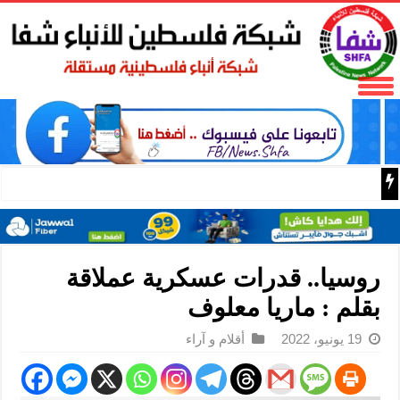
16 إصابة منذ بدء عدوان الاحتلال على مخيم قلنديا وكفر عقب شمال القدس
روسيا.. قدرات عسكرية عملاقة
بقلم : ماريا معلوف
19 يونيو، 2022
أقلام و آراء