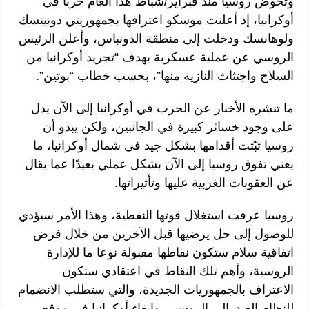
وتخوض روسيا منذ فبراير/شباط هذا العام حربًا في
أوكرانيا، إذ أعلنت موسكو اعترافها بجمهوريتي دونيتسك
ولوهانسك ودخلت إلى منطقة الدونباس، وأعلن الرئيس
الروسي عن عملية عسكرية بهدف “تجريد أوكرانيا من
السلاح واجتثاث النازية منها”، بحسب خطاب “بوتين”.
ما تنشره الأخبار عن الحرب في أوكرانيا إلى الآن يدل
على وجود خسائر كبيرة في الجانبين، ولكن يبدو أن
روسيا ثبّتت أقدامها بشكل جيد في شمال أوكرانيا، ما
يعني تفوق روسيا إلى الآن بشكل عملي بعيدًا عما يقال
عن العقوبات الغربية عليها وتأثيراتها.
روسيا عرفت استغلال قوتها النفطية، وهذا الأمر سيؤدي
للوصول إلى حل يرضيها قبل الآخرين من خلال فرض
اتفاقية سلام ستكون نقاطها مقبولة نوعا ما للإدارة
الروسية، وأهم تلك النقاط في اعتقادي ستكون
الاعتراف بالجمهوريات الجديدة، والتي ستطلب الانضمام
للنظام الفيدرالي الروسي، وإبقاء أوكرانيا في موقع