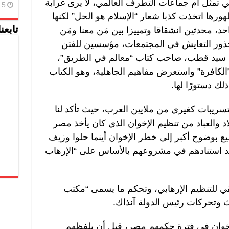
ي تمثل أم جماعات التطرف العالمي، لا يرى غرابة
5 أغسطس، 2026
ورها اتخذت كذبا شعار “الإسلام هو الحل” لكنها
حد، محدثين انشقاقا وتمييزا بين مَن معنا ومَن
تابعن
 جذور التعايش في المجتمعات، مؤسسين للفتن
ة، سيد قطب، صاحب كتاب “معالم في الطريق”،
”الكافرة” واستعرض مفاهيم الجاهلية، وهو الكتاب
لك دستورًا لها.
لتسريبات كغيري من ملايين العرب، حيث تأكد لنا
 والعباد من تنظيم الإخوان الذي كان يأخذ مصر
ع بوضوح أكبر إلى خطر الإخوان أينما حلوا وزيف
كيد استنادهم في مشروعهم بالأساس على “الإرهاب
ي للتنظيم الإرهابي، وتحكم ما يسمى “مكتب
 وتحركات رئيس الدولة آنذاك.
الإخوان في فترة حكمهم مصر، قبل أن يلفظهم