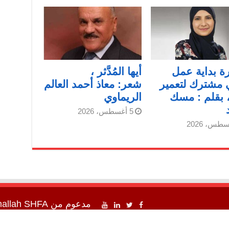
 بداية عمل
أيها المُدَّثر ،
 مشترك لتعمير
شعر: معاذ أحمد العالم
 بقلم : مسك
الريماوي
5 أغسطس، 2026
مدعوم من
SHFA شفا
mallah
اء شفا " 2012 - 2026