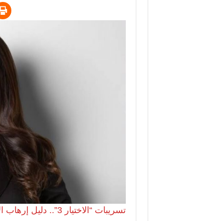
تسريبات “الاختيار 3”.. دليل إرهاب الإخوان بقلم : ماريا معلوف