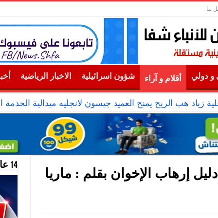
ل بنا
و دولي
شؤون اسرائيلية
الاخبار الرياضية
أخب
أقلام و آراء
ية زياد هب الريح يمنح العميد جيسون لانجليه ميدالية الخدمة ال
14 عام منحازون للحقيقة …
ات “الاختيار 3”.. دليل إرهاب الإخوان بقلم : ماريا