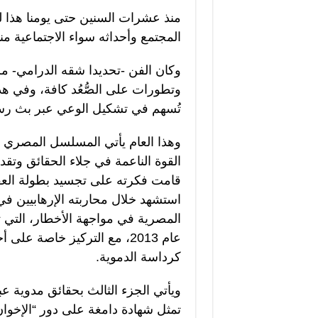
منذ عشرات السنين حتى يومنا هذا ‏ل
المجتمع وأحداثه سواء الاجتماعية منه
وكان الفن -تحديدا شقه الدرامي- م
وتطورات على الصُّعُد كافة، وفي هذا 
تُسهم في تشكيل الوعي عبر بث رسائ
القوة الناعمة في جلاء الحقائق وتق
قامت فكرته على تجسيد بطولة العق
استشهد خلال محاربته الإرهابيين في
المصرية في مواجهة اﻷخطار، التي
عام 2013، مع التركيز خاصة 
كرداسة الدموية.
ويأتي الجزء الثالث بحقائق مدوية
تمثل شهادة دامغة على دور “الإخوان