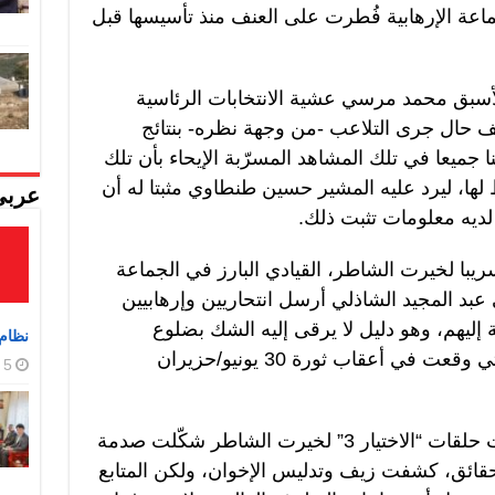
اعة الإرهابية فُطرت على العنف منذ تأسيسها قبل
لأسبق محمد مرسي عشية الانتخابات الرئاسية
نف حال جرى التلاعب -من وجهة نظره- بنتائج
نا جميعا في تلك المشاهد المسرّبة الإيحاء بأن تلك
ا، ليرد عليه المشير حسين طنطاوي مثبتا له أن
عربي
ديه معلومات تثبت ذلك.
ا لخيرت الشاطر، القيادي البارز في الجماعة
 عبد المجيد الشاذلي أرسل انتحاريين وإرهابيين
 إليهم، وهو دليل لا يرقى إليه الشك بضلوع
نظام 
الإخوان في كل الأحداث الدموية، التي وقعت في أعقاب ثورة 30 يونيو/حزيران
5 أغسطس، 2026
تسريبات أخرى كثيرة بثت في نهايات حلقات “الاختيار 3” لخيرت الشاطر شكّلت صدمة
قائق، كشفت زيف وتدليس الإخوان، ولكن المتابع