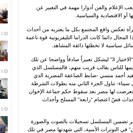
عب الإعلام والفن أدوارا مهمة في التعبير عن
ا أو الاقتصادية والسياسية.
رآة تعكس واقع المجتمع بكل ما يعتريه من أحداث
5 أغسطس، 2026
المجال دائما كانت الدراما التليفزيونية قوة ناعمة
ل سياسية لا تخطئها ذائقة المشاهد.
وهذا العام يأتي المسلسل المصري “الاختيار 3” ليشكل تعبيراً صادقاً وواضحا عن تلك
ديمها للناس بقالب قريب منهم، فالمسلسل الذي
5 أغسطس، 2026
يد أحمد منسي -ضابط الصاعقة المصرية الذي
 سيناء- تناول الجزء الثاني منه بطولات الشرطة
 تعرضت لها مصر بعد سقوط حكم جماعة الإخوان
على أحداث فضّ اعتصام “رابعة” المسلح وأحداث
5 أغسطس، 2026
 عبر تضمين المسلسل تسجيلات بالصوت والصورة
” في التوترات الأمنية، التي شهدتها مصر في تلك