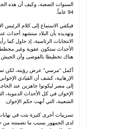
السنوات الصعبة، وكيف أن هذه الجم
94 عاماً.
فيكفي الاستماع إلى كلام الرئيس ا
وتهديده بأن البلاد ستشهد أحداث ع
الانتخابات الرئاسية، إذ حاول كما رأي
الأحداث ستكون عفوية وغير مخطط له
هناك تخطيطا بالفوضى وأن الجيش ل
أكمل “مرسي” عرض رؤيته، لكن تسريب
الإرهابية، كشف أن القيادي الإخواني
إلى مصر ليكونوا جاهزين عند الحاجة
الشعبية، التي أنهت حكم الإخوان.
لدى الجمهور بسبب ما تضمنته من ح