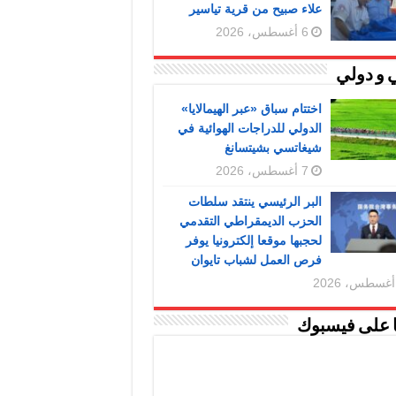
علاء صبيح من قرية تياسير
6 أغسطس، 2026
 و دولي
اختتام سباق «عبر الهيمالايا»
الدولي للدراجات الهوائية في
شيغاتسي بشيتسانغ
7 أغسطس، 2026
البر الرئيسي ينتقد سلطات
الحزب الديمقراطي التقدمي
لحجبها موقعا إلكترونيا يوفر
فرص العمل لشباب تايوان
ا على فيسبوك