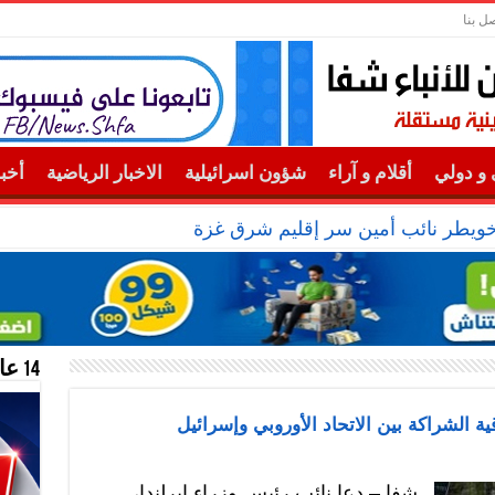
صل بنا
و دولي
أقلام و آراء
شؤون اسرائيلية
الاخبار الرياضية
أخب
خويطر نائب أمين سر إقليم شرق غزة
14 عام منحازون للحقيقة …
ية الشراكة بين الاتحاد الأوروبي وإسرائيل
شفا – دعا نائب رئيس وزراء إيرلندا،