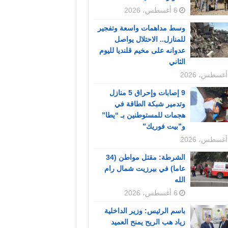
6 أغسطس، 2026
وسط مداهمات واسعة وتفجير
للمنازل.. الاحتلال يواصل
عدوانه على مخيم قلنديا لليوم
الثاني
9 إصابات وإحراق 5 منازل
وتدمير شبكة الطاقة في
هجمات للمستوطنين بـ “يطا”
و”بيت فوريك”
الشرطة: مقتل مواطن (34
عاما) في بيرزيت شمال رام
الله
6 أغسطس، 2026
باسم الرئيس: وزير الداخلية
زياد هب الريح يمنح العميد