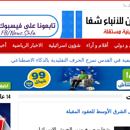
 بنا
و دولي
أقلام و آراء
شؤون اسرائيلية
الاخبار الرياضية
أخب
ة في القدس تمزج الحرف التقليدية بالذكاء الاصطناعي
ت
14 عام منحازون للحقيقة …
ل الشرق الأوسط للعقود المقبلة
شفا – صرح وزير الجيش الإسرائيلي