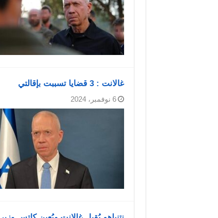
غالانت : 3 قضايا تسببت بإقالتي
6 نوفمبر، 2024
نتنياهو يُقيل غالانت ويُعين كاتس وزي