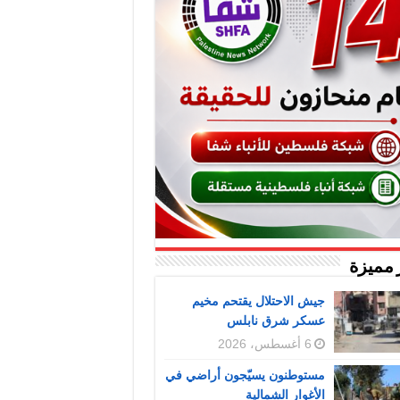
 مميزة
جيش الاحتلال يقتحم مخيم
عسكر شرق نابلس
6 أغسطس، 2026
مستوطنون يسيّجون أراضي في
الأغوار الشمالية