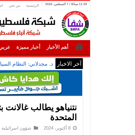
11:39 صباحًا / 7 أغسطس، 2026
الرئيسية
من نحن
ات
أهم الأخبار
أخبار مميزة
عربي 
آخر الاخبار
د. مجدلاني: النظام الس
نتنياهو يطالب غالانت بت
المتحدة
8 أكتوبر، 2024
شؤون اسرائيلية