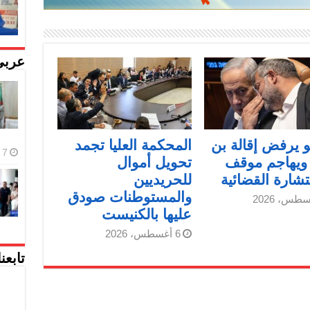
عربي
هو يرفض إقالة بن
المحكمة العليا تجمد
7 أغسطس، 2026
ويهاجم موقف
تحويل أموال
شارة القضائية
للحريديين
والمستوطنات صودق
عليها بالكنيست
6 أغسطس، 2026
تابعن