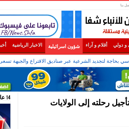
صل بنا
و دولي
أقلام و آراء
الاخبار الرياضية
أخب
شؤون اسرائيلية
ياسي بحاجة لتجديد الشرعية عبر صناديق الاقتراع والجبهة تس
14 عام منحازون للحقيقة …
أجيل رحلته إلى الولايات