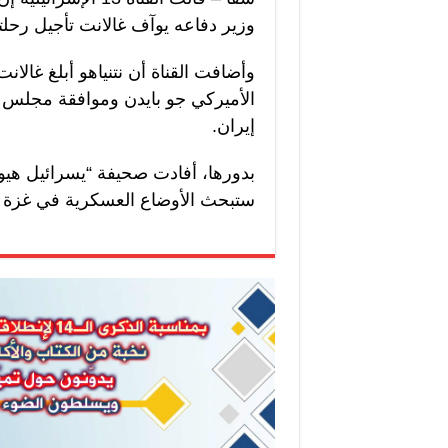
وزير دفاعه يوآف غالانت تأجيل رحلته
وأضافت القناة أن نتنياهو أبلغ غال
الأميركي جو بايدن وموافقة مجلس ال
إيران.
بدورها، أفادت صحيفة “يسرائيل هيو
ستبحث الأوضاع العسكرية في غزة ولب