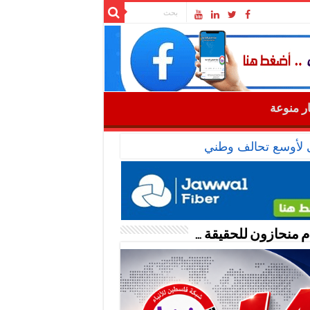
ار منوعة
عى لأوسع تحالف وطني