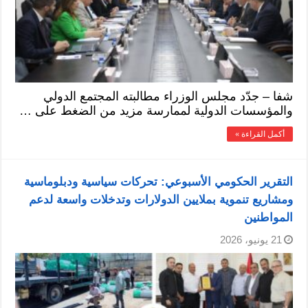
شفا – جدّد مجلس الوزراء مطالبته المجتمع الدولي
والمؤسسات الدولية لممارسة مزيد من الضغط على …
أكمل القراءة »
التقرير الحكومي الأسبوعي: تحركات سياسية ودبلوماسية
ومشاريع تنموية بملايين الدولارات وتدخلات واسعة لدعم
المواطنين
21 يونيو، 2026