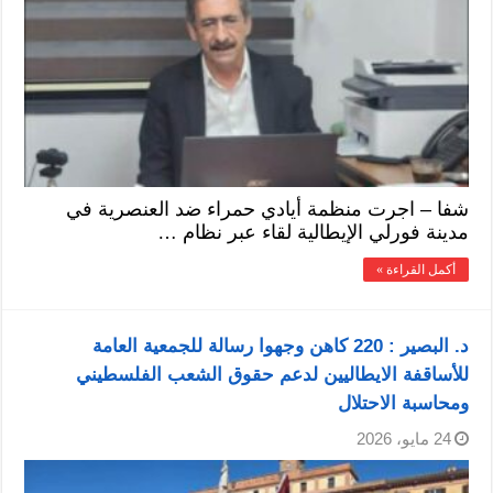
شفا – اجرت منظمة أيادي حمراء ضد العنصرية في
مدينة فورلي الإيطالية لقاء عبر نظام …
أكمل القراءة »
د. البصير : 220 كاهن وجهوا رسالة للجمعية العامة
للأساقفة الايطاليين لدعم حقوق الشعب الفلسطيني
ومحاسبة الاحتلال
24 مايو، 2026