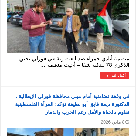
منظمة أيادي حمراء ضد العنصرية في فورلي تحيي
الذكرى 78 للنكبة شفا – أحيت منظمة …
أكمل القراءة »
في وقفة تضامنية أمام مبنى محافظة فورلي الإيطالية ،
الدكتورة ديمة فايق أبو لطيفة تؤكد: المرأة الفلسطينية
تقاوم بالحياة والأمل رغم الحرب والدمار
8 مايو، 2026