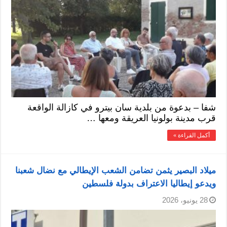
شفا – بدعوة من بلدية سان بيترو في كازالة الواقعة
قرب مدينة بولونيا العريقة ومعها …
أكمل القراءة »
ميلاد البصير يثمن تضامن الشعب الإيطالي مع نضال شعبنا
ويدعو إيطاليا الاعتراف بدولة فلسطين
28 يونيو، 2026