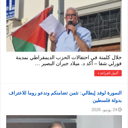
خلال كلمتة في احتفالات الحزب الديمقراطي بمدينة
فورلي شفا – أكد د. ميلاد جبران البصير …
أكمل القراءة »
النمورة لوفد إيطالي: نثمن تضامنكم وندعو روما للاعتراف
بدولة فلسطين
24 يونيو، 2026