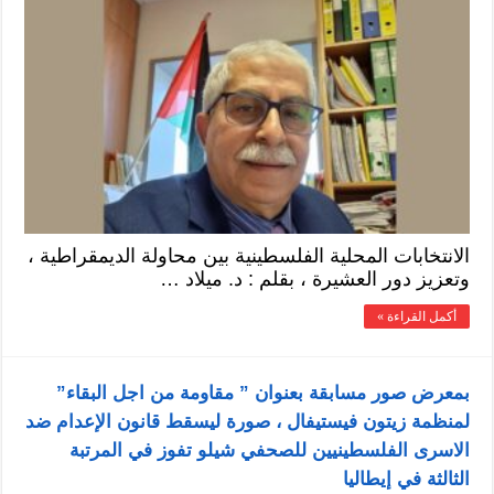
الانتخابات المحلية الفلسطينية بين محاولة الديمقراطية ،
وتعزيز دور العشيرة ، بقلم : د. ميلاد …
أكمل القراءة »
بمعرض صور مسابقة بعنوان ” مقاومة من اجل البقاء”
لمنظمة زيتون فيستيفال ، صورة ليسقط قانون الإعدام ضد
الاسرى الفلسطينيين للصحفي شيلو تفوز في المرتبة
الثالثة في إيطاليا