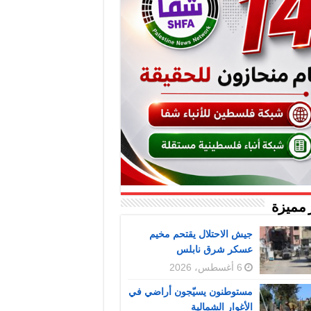
 مميزة
جيش الاحتلال يقتحم مخيم
عسكر شرق نابلس
6 أغسطس، 2026
مستوطنون يسيّجون أراضي في
الأغوار الشمالية