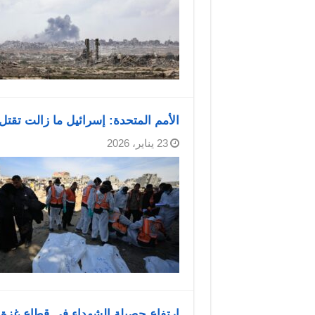
الأمم المتحدة: إسرائيل ما زالت تقت
23 يناير، 2026
ارتفاع حصيلة الشهداء في قطاع غزة إلى 71,562 والإصابات إلى 171,379 منذ بد