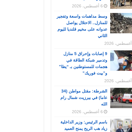
6 أغسطس، 2026
وسط مداهمات واسعة وتفجير
للمنازل.. الاحتلال يواصل
عدوانه على مخيم قلنديا لليوم
الثاني
9 إصابات وإحراق 5 منازل
وتدمير شبكة الطاقة في
هجمات للمستوطنين بـ “يطا”
و”بيت فوريك”
الشرطة: مقتل مواطن (34
عاما) في بيرزيت شمال رام
الله
6 أغسطس، 2026
باسم الرئيس: وزير الداخلية
زياد هب الريح يمنح العميد