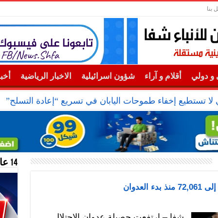
 بنا
و دولي
أقلام و آراء
شؤون اسرائيلية
الاخبار الرياضية
أخب
ي لا تستطيع إخفاء طموحات اليابان في تسريع “إعادة التسلح”
14 عام منحازون للحقيقة …
لعدوان
شفا – ارتفعت حصيلة عدوان الاحتلال