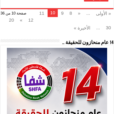
10
11
9
8
«
...
« الأولى
صفحة 10 من 36
20
»
12
...
30
الأخيرة »
14 عام منحازون للحقيقة …