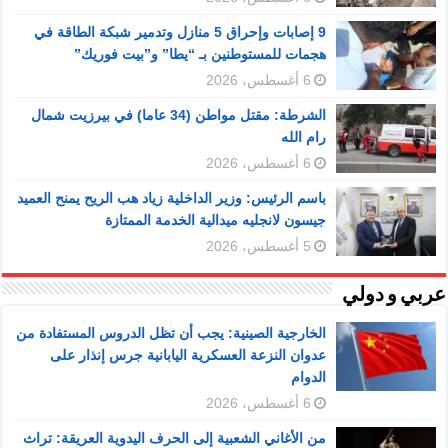
9 إصابات وإحراق 5 منازل وتدمير شبكة الطاقة في
هجمات للمستوطنين بـ “يطا” و”بيت فوريك”
6 أغسطس، 2026
الشرطة: مقتل مواطن (34 عاما) في بيرزيت شمال
رام الله
6 أغسطس، 2026
باسم الرئيس: وزير الداخلية زياد هب الريح يمنح العميد
جيسون لانجليه ميدالية الخدمة الممتازة
5 أغسطس، 2026
عربي و دولي
الخارجية الصينية: يجب أن تظل الدروس المستفادة من
عدوان النزعة العسكرية اليابانية جرس إنذار على
الدوام
6 أغسطس، 2026
من الأغاني الشعبية إلى الحرف اليدوية العريقة: تراث