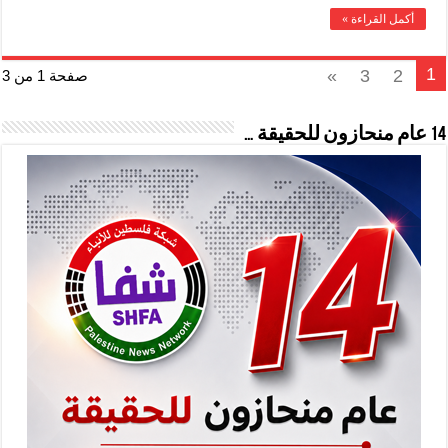
أكمل القراءة »
1
»
3
2
صفحة 1 من 3
14 عام منحازون للحقيقة …