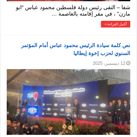
شفا – التقى رئيس دولة فلسطين محمود عباس “ابو
مازن” ، في مقر إقامته بالعاصمة …
أكمل القراءة »
نص كلمة سيادة الرئيس محمود عباس أمام المؤتمر
السنوي لحزب إخوة إيطاليا
12 ديسمبر، 2025