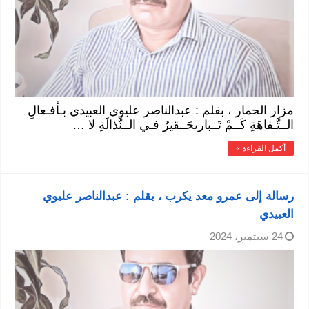
مزار الحمار ، بقلم : عبدالناصر عليوي العبيدي بـأفـعالِ
الــتَّـفاهَةِ كَــمْ تَــبارىحَــقيرٌ فـي الــنَّذالَةِ لا …
أكمل القراءة »
رسالة إلى عمرو معد يكرب ، بقلم : عبدالناصر عليوي
العبيدي
24 سبتمبر، 2024