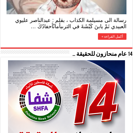
رسالة الى مسيلمة الكذاب ، بقلم : عبدالناصر عليوي
العبيدي نَمْ يابنَ كَبْشَةَ في الثرىبأمانْأحفادُكَ …
أكمل القراءة »
14 عام منحازون للحقيقة …