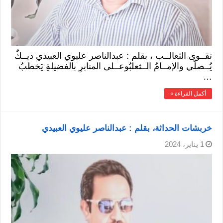
تقــوى الثعالــب ، بقلم : عبدالناصر عليوي العبيدي ديــكٌ
يُــصلّي والإمــامُ الــثعلبُوعــلى المنابرِ بالفضيلةِ يَخطبُ
…
أكمل القراءة »
خربشات الحداثة، بقلم : عبدالناصر عليوي العبيدي
1 يناير، 2024