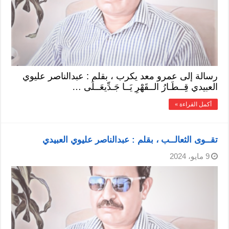
رسالة إلى عمرو معد يكرب ، بقلم : عبدالناصر عليوي
العبيدي قِــطَـارُ الــقَهْرِ يَــا جَـدِّيعَــلَى …
أكمل القراءة »
تقــوى الثعالــب ، بقلم : عبدالناصر عليوي العبيدي
9 مايو، 2024