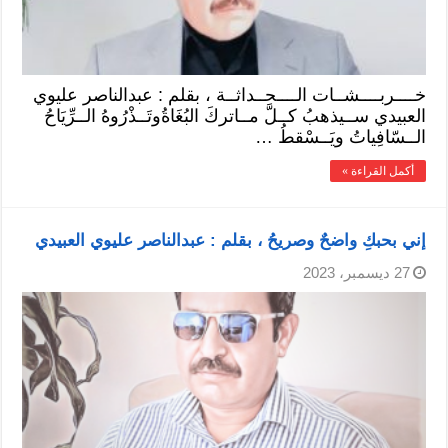
خــــربــــشــات الــــحــداثــة ، بقلم : عبدالناصر عليوي
العبيدي ســيذهبُ كــلَّ مــاتركَ البُغَاةُوتَــذْرُوهُ الــرِّيَاحُ
الــسّافِياتُ ويَــسْقطُ …
أكمل القراءة »
إني بحبكِ واضحٌ وصريحُ ، بقلم : عبدالناصر عليوي العبيدي
27 ديسمبر، 2023