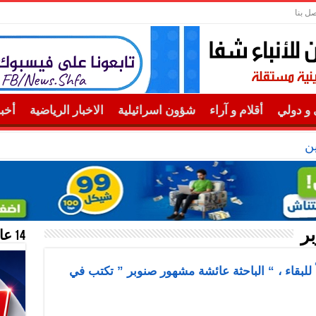
صل بنا
و دولي
أقلام و آراء
شؤون اسرائيلية
الاخبار الرياضية
أخب
ن
ر
14 عام منحازون للحقيقة …
سَاً للبقاء ، “ الباحثة عائشة مشهور صنوبر ” تكتب في