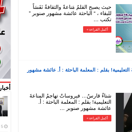
حيث يصبح القلمُ مَناعةً والثقافةُ نَفَسَاً
للبقاء ، “ الباحثة عائشة مشهور صنوبر ”
تكتب …
أكمل القراءة »
 التعليمية! بقلم : المعلمة الباحثة : أ. عائشة مشهور
أخبار
شتاءٌ قارسٌ… فيروساتٌ تهاجمُ المناعةَ
التعليمية! بقلم : المعلمة الباحثة : أ.
عائشة مشهور صنوبر …
أكمل القراءة »
5 أغسطس، 2026