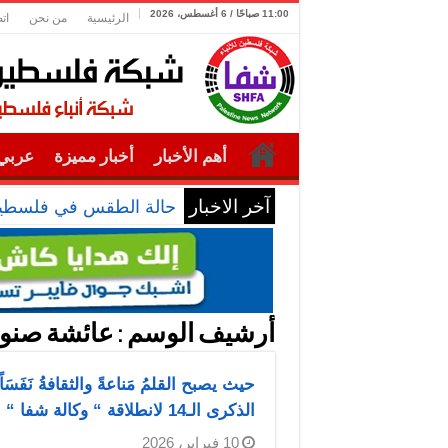
11:00 صباحًا / 6 أغسطس، 2026
الرئيسية
من نحن
ات
أهم الأخبار
أخبار مميزة
عربي 
آخر الاخبار
حالة الطقس في فلسطي
أرشيف الوسم :
عائشة صنوب
حيث يصبح القلمُ مَناعةً والثقافةُ نَفَ
الذكرى الـ14 لانطلاقة “ وكالة شفا “
10 فبراير، 2026