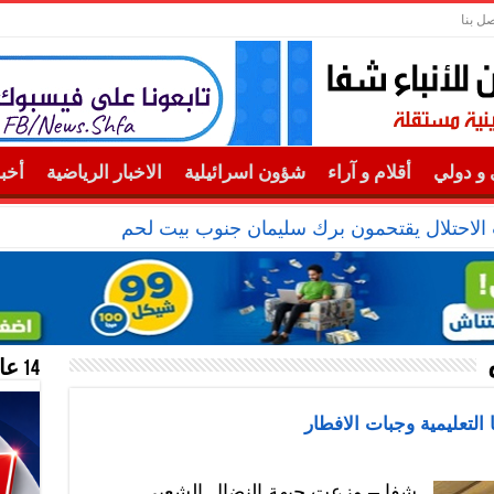
صل بنا
و دولي
أقلام و آراء
شؤون اسرائيلية
الاخبار الرياضية
أخب
الاحتلال يقتحمون برك سليمان جنوب بيت لحم
14 عام منحازون للحقيقة …
التعليمية وجبات الافطار
شفا – وزعت جبهة النضال الشعبي