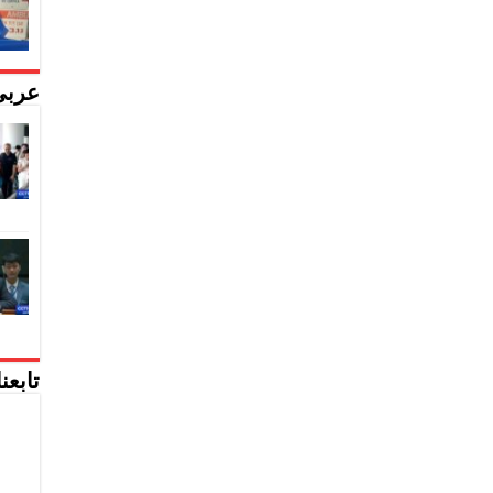
عربي
تابعن