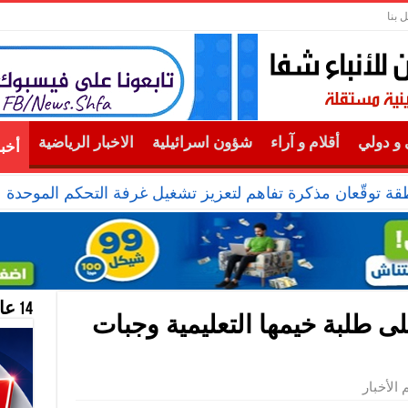
 بنا
و دولي
أقلام و آراء
شؤون اسرائيلية
الاخبار الرياضية
أخب
نطقة توقّعان مذكرة تفاهم لتعزيز تشغيل غرفة التحكم الموحدة
14 عام منحازون للحقيقة …
ى طلبة خيمها التعليمية وجبات
 الأخبار