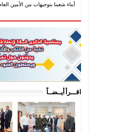
أبناء شعبنا بتوجيهات من الأمين العا
اقـــرأ أيــضــاً