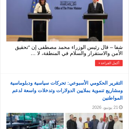
شفا – قال رئيس الوزراء محمد مصطفى إن “تحقيق
الأمن والاستقرار والسلام في المنطقة، لا …
أكمل القراءة »
التقرير الحكومي الأسبوعي: تحركات سياسية ودبلوماسية
ومشاريع تنموية بملايين الدولارات وتدخلات واسعة لدعم
المواطنين
21 يونيو، 2026