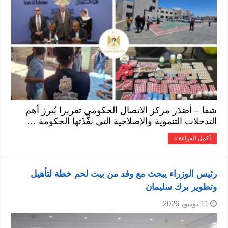
شفا – أصَدَر مركز الاتصال الحكومي تقريرا يُبرز أهم
التدخلات التنموية والإصلاحية التي نَفَّذَتها الحكومة …
أكمل القراءة »
رئيس الوزراء يبحث مع وفد من بيت لحم خطة لتأهيل
وتطوير برك سليمان
11 يونيو، 2026