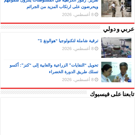
تقرير: رموز الكراهية في المستوطنات ينثرون سمومهم
ويحرضون على ارتكاب المزيد من الجرائم
8 أغسطس، 2026
عربي و دولي
ترقية شاملة لتكنولوجيا “هوالونغ 1”
8 أغسطس، 2026
تحويل “النفايات” الزراعية والغابية إلى “كنز”: أكسو
تسلك طريق الدورة الخضراء
8 أغسطس، 2026
تابعنا على فيسبوك