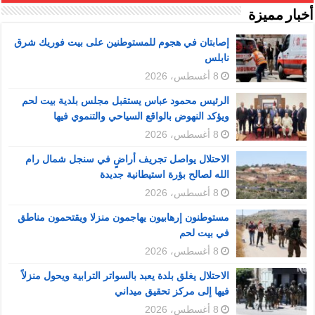
أخبار مميزة
إصابتان في هجوم للمستوطنين على بيت فوريك شرق
نابلس
8 أغسطس، 2026
الرئيس محمود عباس يستقبل مجلس بلدية بيت لحم
ويؤكد النهوض بالواقع السياحي والتنموي فيها
8 أغسطس، 2026
الاحتلال يواصل تجريف أراضٍ في سنجل شمال رام
الله لصالح بؤرة استيطانية جديدة
8 أغسطس، 2026
مستوطنون إرهابيون يهاجمون منزلا ويقتحمون مناطق
في بيت لحم
8 أغسطس، 2026
الاحتلال يغلق بلدة يعبد بالسواتر الترابية ويحول منزلاً
فيها إلى مركز تحقيق ميداني
8 أغسطس، 2026