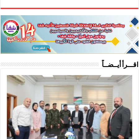
اقـــرأ أيــضــاً