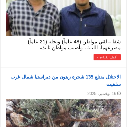
شفا – لقي مواطن (48 عاماً) ونجله (21 عاماً)
مصرعهما، الليلة ، وأصيب مواطن ثالث، …
أكمل القراءة »
الاحتلال يقتلع 135 شجرة زيتون من ديراستيا شمال غرب
سلفيت
16 نوفمبر، 2025