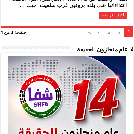
اعتداءاتها على بلدة بروقين غرب سلفيت، حيث …
أكمل القراءة »
1
»
4
3
2
صفحة 1 من 4
14 عام منحازون للحقيقة …