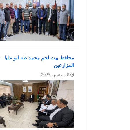
محافظ بيت لحم محمد طه ابو عليا : 
المزارعين
8 سبتمبر، 2025