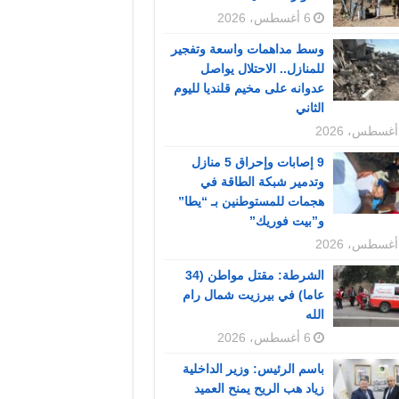
6 أغسطس، 2026
وسط مداهمات واسعة وتفجير
للمنازل.. الاحتلال يواصل
عدوانه على مخيم قلنديا لليوم
الثاني
9 إصابات وإحراق 5 منازل
وتدمير شبكة الطاقة في
هجمات للمستوطنين بـ “يطا”
و”بيت فوريك”
الشرطة: مقتل مواطن (34
عاما) في بيرزيت شمال رام
الله
6 أغسطس، 2026
باسم الرئيس: وزير الداخلية
زياد هب الريح يمنح العميد