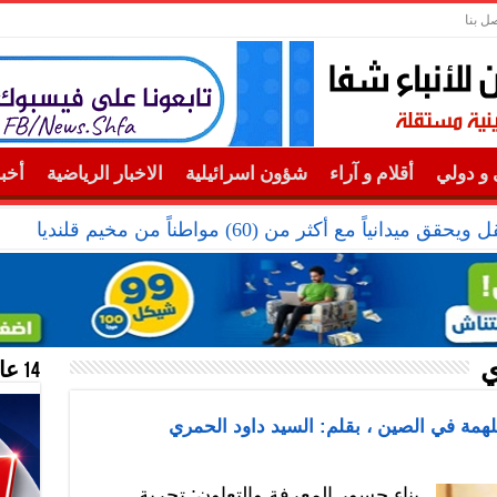
صل بنا
و دولي
أقلام و آراء
شؤون اسرائيلية
الاخبار الرياضية
أخب
دانياً مع أكثر من (60) مواطناً من مخيم قلنديا
ي
14 عام منحازون للحقيقة …
لهمة في الصين ، بقلم: السيد داود الحمري
بناء جسور المعرفة والتعاون: تجربة