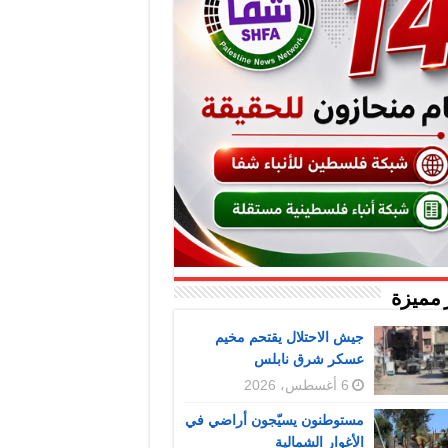
 مميزة
جيش الاحتلال يقتحم مخيم
عسكر شرق نابلس
6 أغسطس، 2026
مستوطنون يسيّجون أراضي في
الأغوار الشمالية