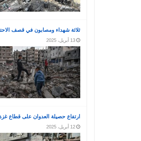
ثلاثة شهداء ومصابون في قصف الاحتلال
13 أبريل، 2025
ارتفاع حصيلة العدوان على قطاع غزة إلى 50,933 شهيدا و116,450 مصابا منذ ب
12 أبريل، 2025