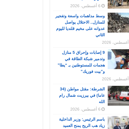
6 أغسطس، 2026
وسط مداهمات واسعة وتفجير
للمنازل.. الاحتلال يواصل
عدوانه على مخيم قلنديا لليوم
الثاني
9 إصابات وإحراق 5 منازل
وتدمير شبكة الطاقة في
هجمات للمستوطنين بـ “يطا”
و”بيت فوريك”
الشرطة: مقتل مواطن (34
عاما) في بيرزيت شمال رام
الله
6 أغسطس، 2026
باسم الرئيس: وزير الداخلية
زياد هب الريح يمنح العميد