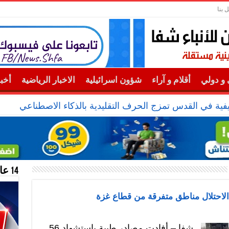
 بنا
و دولي
أقلام و آراء
شؤون اسرائيلية
الاخبار الرياضية
أخب
ة في القدس تمزج الحرف التقليدية بالذكاء الاصطناعي
14 عام منحازون للحقيقة …
شفا – أفادت مصادر طبية باستشهاد 56