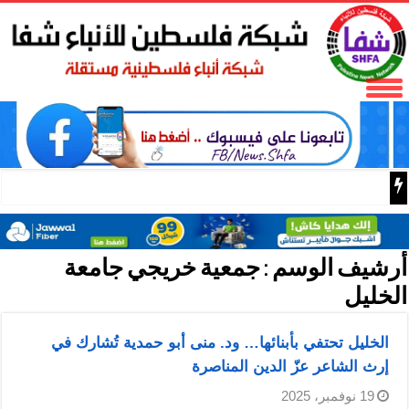
الصين وبيلاروس تجريان تدريبات “سويفت إيجل 2026” للقوات المحمولة جوا في هوبي
أرشيف الوسم :
جمعية خريجي جامعة
الخليل
الخليل تحتفي بأبنائها… ود. منى أبو حمدية تُشارك في
إرث الشاعر عزّ الدين المناصرة
19 نوفمبر، 2025