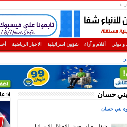
ل بنا
و دولي
أقلام و آراء
شؤون اسرائيلية
الاخبار الرياضية
أخب
ن
 بني حسان
14 عام منحازون للحقيقة …
وة بني حسان
شفا – صادر جيش الاحتلال الاسرائيلي