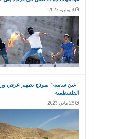
4 يوليو، 2023
“عين ساميه” نموذج تطهير عرقي وزح
الفلسطينية
28 مايو، 2023