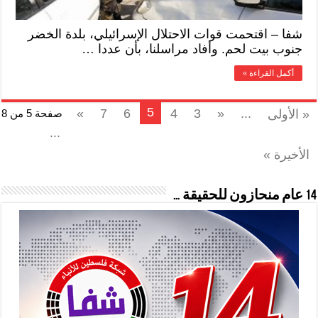
شفا – اقتحمت قوات الاحتلال الإسرائيلي، بلدة الخضر
جنوب بيت لحم. وأفاد مراسلنا، بأن عددا …
أكمل القراءة »
5
»
7
6
4
3
«
...
« الأولى
صفحة 5 من 8
...
الأخيرة »
14 عام منحازون للحقيقة …