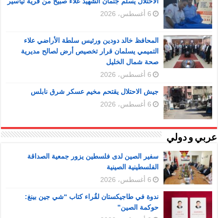
الاحتلال يسلم جثمان الشهيد علاء صبيح من قرية تياسير
6 أغسطس، 2026
المحافظ خالد دودين ورئيس سلطة الأراضي علاء
التميمي يسلمان قرار تخصيص أرض لصالح مديرية
صحة شمال الخليل
6 أغسطس، 2026
جيش الاحتلال يقتحم مخيم عسكر شرق نابلس
6 أغسطس، 2026
عربي و دولي
سفير الصين لدى فلسطين يزور جمعية الصداقة
الفلسطينية الصينية
6 أغسطس، 2026
ندوة في طاجيكستان لقُراء كتاب “شي جين بينغ:
حوكمة الصين”