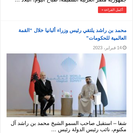
أكمل القراءة »
محمد بن راشد يلتقي رئيس وزراء ألبانيا خلال “القمة
العالمية للحكومات”
14 فبراير، 2023
شفا – استقبل صاحب السمو الشيخ محمد بن راشد آل
مكتوم، نائب رئيس الدولة رئيس …