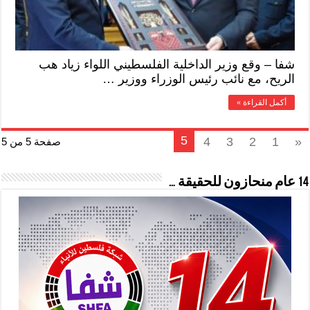
شفا – وقع وزير الداخلية الفلسطيني اللواء زياد هب
الريح، مع نائب رئيس الوزراء ووزير …
أكمل القراءة »
5
4
3
2
1
«
صفحة 5 من 5
14 عام منحازون للحقيقة …