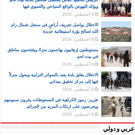
ويؤكد النهوض بالواقع السياحي والتنموي فيها
8 أغسطس، 2026
الاحتلال يواصل تجريف أراضٍ في سنجل شمال رام
الله لصالح بؤرة استيطانية جديدة
8 أغسطس، 2026
مستوطنون إرهابيون يهاجمون منزلا ويقتحمون مناطق
في بيت لحم
8 أغسطس، 2026
الاحتلال يغلق بلدة يعبد بالسواتر الترابية ويحول منزلاً
فيها إلى مركز تحقيق ميداني
8 أغسطس، 2026
تقرير: رموز الكراهية في المستوطنات ينثرون سمومهم
ويحرضون على ارتكاب المزيد من الجرائم
8 أغسطس، 2026
عربي و دولي