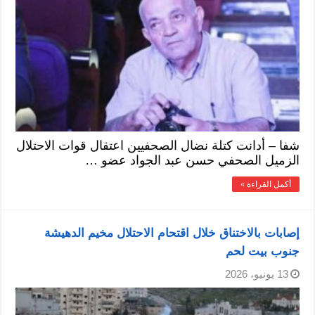
شفا – أدانت كتلة نضال الصحفيين اعتقال قوات الاحتلال
الزميل الصحفي حسن عبد الجواد عضو …
أكمل القراءة »
إصابات بالاختناق خلال اقتحام الاحتلال مخيم الدهيشة
جنوب بيت لحم
13 يونيو، 2026