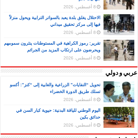
8 أغسطس، 2026
الاحتلال يغلق بلدة يعبد بالسواتر الترابية ويحول منزلاً
فيها إلى مركز تحقيق ميداني
8 أغسطس، 2026
تقرير: رموز الكراهية في المستوطنات ينثرون سمومهم
ويحرضون على ارتكاب المزيد من الجرائم
8 أغسطس، 2026
عربي و دولي
تحويل “النفايات” الزراعية والغابية إلى “كنز”: أكسو
تسلك طريق الدورة الخضراء
8 أغسطس، 2026
اليوم الوطني للياقة البدنية: حيوية كبار السن في
حدائق بكين
8 أغسطس، 2026