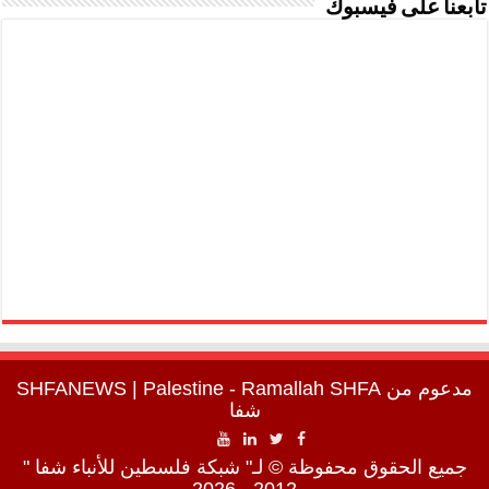
تابعنا على فيسبوك
مدعوم من
SHFA
| Palestine - Ramallah
SHFANEWS
شفا
جميع الحقوق محفوظة © لـ" شبكة فلسطين للأنباء شفا "