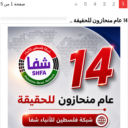
1
»
5
4
3
2
صفحة 1 من 5
14 عام منحازون للحقيقة …