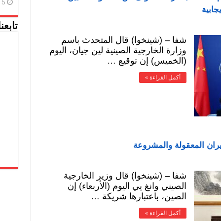
5 أغسطس، 2026
جابية
تابعن
شفا – (شينخوا) قال المتحدث باسم
وزارة الخارجية الصينية لين جيان، اليوم
(الخميس) إن توقيع …
أكمل القراءة »
يران المعقولة والمشروعة
شفا – (شينخوا) قال وزير الخارجية
الصيني وانغ يي اليوم (الأربعاء) إن
الصين، باعتبارها شريكة …
أكمل القراءة »