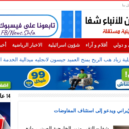
ل بنا
و دولي
أقلام و آراء
شؤون اسرائيلية
الاخبار الرياضية
أخب
ية زياد هب الريح يمنح العميد جيسون لانجليه ميدالية الخدمة ال
14 عام منحازون للحقيقة …
إيراني ويدعو إلى استئناف المفاوضات
شفا – التقى وزير الخارجية الصيني، وانغ