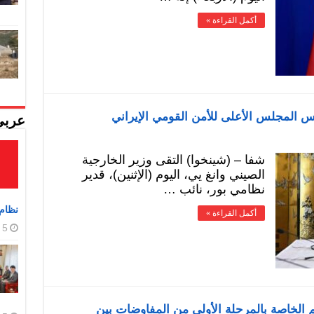
أكمل القراءة »
يس المجلس الأعلى للأمن القومي الإيراني
عربي
شفا – (شينخوا) التقى وزير الخارجية
الصيني وانغ يي، اليوم (الإثنين)، قدير
نظامي بور، نائب …
نظام 
أكمل القراءة »
5 أغسطس، 2026
هم الخاصة بالمرحلة الأولى من المفاوضات بين