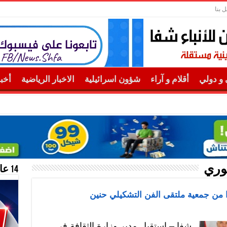
ل بنا
و دولي
أقلام و آراء
شؤون اسرائيلية
الاخبار الرياضية
أخب
خوري
14 عام منحازون للحقيقة …
ًا من جمعية ملتقى الفن التشكيلي حنين
شفا – استقبل مدير وزارة الثقافة في