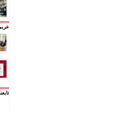
عربي
تابعن