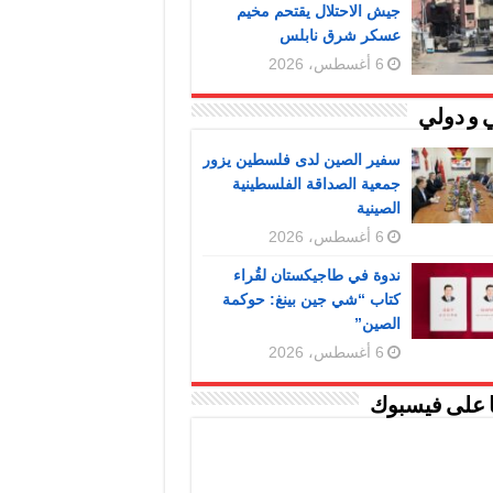
جيش الاحتلال يقتحم مخيم
عسكر شرق نابلس
6 أغسطس، 2026
 و دولي
سفير الصين لدى فلسطين يزور
جمعية الصداقة الفلسطينية
الصينية
6 أغسطس، 2026
ندوة في طاجيكستان لقُراء
كتاب “شي جين بينغ: حوكمة
الصين”
6 أغسطس، 2026
ا على فيسبوك