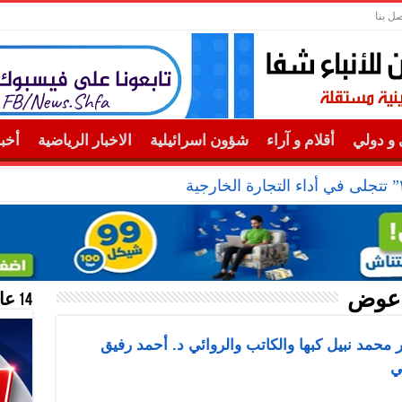
صل بنا
و دولي
أقلام و آراء
شؤون اسرائيلية
الاخبار الرياضية
أخب
 عوض
14 عام منحازون للحقيقة …
 محمد نبيل كبها والكاتب والروائي د. أحمد رفيق
ي