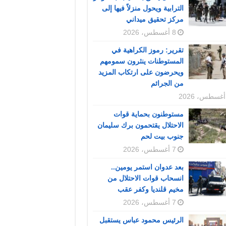
الترابية ويحول منزلاً فيها إلى
مركز تحقيق ميداني
8 أغسطس، 2026
تقرير: رموز الكراهية في
المستوطنات ينثرون سمومهم
ويحرضون على ارتكاب المزيد
من الجرائم
مستوطنون بحماية قوات
الاحتلال يقتحمون برك سليمان
جنوب بيت لحم
7 أغسطس، 2026
بعد عدوان استمر يومين..
انسحاب قوات الاحتلال من
مخيم قلنديا وكفر عقب
7 أغسطس، 2026
الرئيس محمود عباس يستقبل