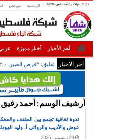
11:17 صباحًا / 8 أغسطس، 2026
الرئيسية
من نحن
ات
أهم الأخبار
أخبار مميزة
عربي 
آخر الاخبار
تعليق: “فرص الصين ٢.٠” تتجلى في أداء التجارة الخارجية
أرشيف الوسم :
أحمد رفيق
ندوة ثقافية تجمع بين المثقف والمفكر
عوض والأديب والروائي أ. وليد الهودل
24 ديسمبر، 2025