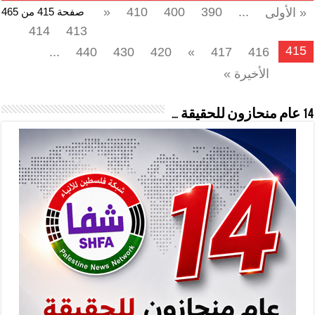
«
410
400
390
...
« الأولى
صفحة 415 من 465
414
413
415
...
440
430
420
»
417
416
الأخيرة »
14 عام منحازون للحقيقة …