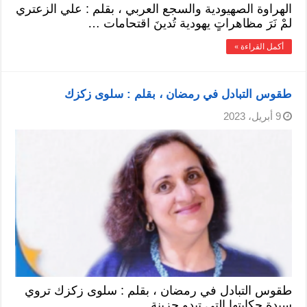
الهراوة الصهيودية والسجع العربي ، بقلم : علي الزعتري
لمْ نَرَ مظاهراتٍ يهودية تُدينَ اقتحامات …
أكمل القراءة »
طقوس التبادل في رمضان ، بقلم : سلوى زكزك
9 أبريل، 2023
طقوس التبادل في رمضان ، بقلم : سلوى زكزك تروي
سيدة حكايتها التي تبدو حزينة …