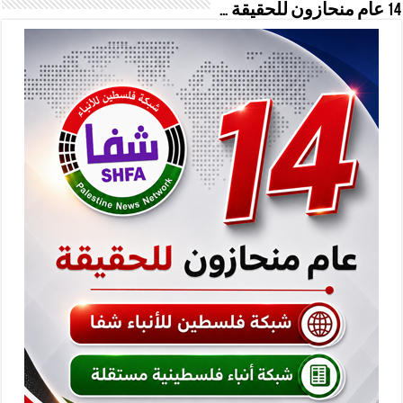
14 عام منحازون للحقيقة …