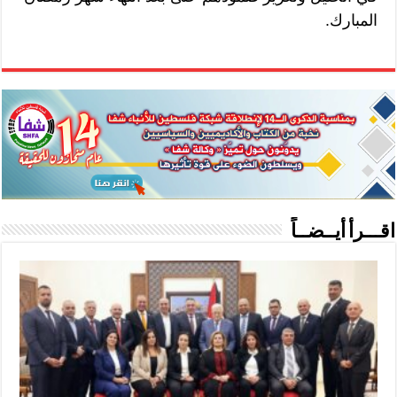
المبارك.
اقـــرأ أيــضــاً