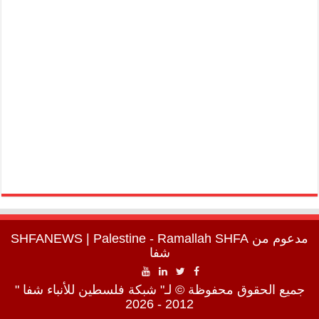
مدعوم من
SHFA
| Palestine - Ramallah
SHFANEWS
شفا
جميع الحقوق محفوظة © لـ" شبكة فلسطين للأنباء شفا "
2012 - 2026