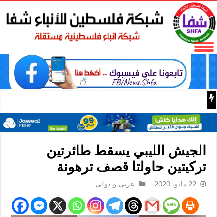
فتح تنعى المناضل نايف خويطر نائب أمين سر إقليم شرق غز
الجيش الليبي يسقط طائرتين
تركيتين حاولتا قصف ترهونة
22 مايو، 2020
عربي و دولي