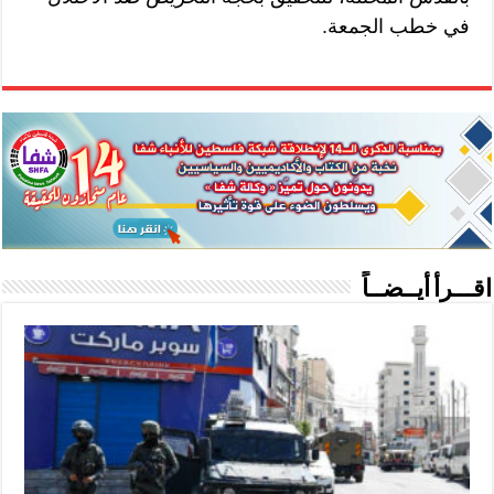
في خطب الجمعة.
اقـــرأ أيــضــاً