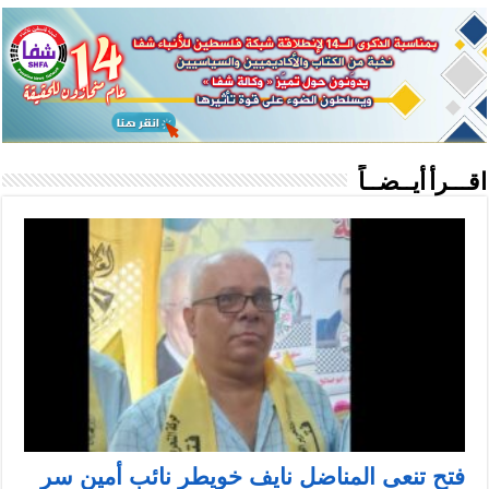
اقـــرأ أيــضــاً
فتح تنعى المناضل نايف خويطر نائب أمين سر