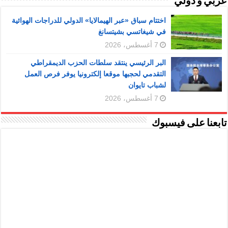
عربي و دولي
اختتام سباق «عبر الهيمالايا» الدولي للدراجات الهوائية
في شيغاتسي بشيتسانغ
7 أغسطس، 2026
البر الرئيسي ينتقد سلطات الحزب الديمقراطي
التقدمي لحجبها موقعا إلكترونيا يوفر فرص العمل
لشباب تايوان
7 أغسطس، 2026
تابعنا على فيسبوك