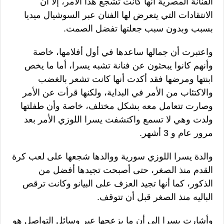
الفنانة المصرية أنها كانت تشجع هذا الأمر، إلا أن
الانتقادات التي يتعرض لها الفنان عبر السوشيال ميديا
بسبب وبدون سبب جعلتها تفضل الصمت.
واعتبرت أن جمالها ساعدها في أول أفلامها، خاصة
وأنهم كانوا يبحثون عن فنانة تشبه يسرا، أما ما يخص
ابنتها ومرضها فقد أكدت أنها كانت تشعر بالغضب
والاكتئاب من الأمر في البداية، ولكنها قرأت عن الأمر
وصارت تتعامل معه بشكل مختلف، خاصة وأن طفلتها
ولدت وهي لا تسمع واكتشفت يسرا اللوزي الأمر بعد
مرور عام و 3 أشهر.
والدة يسرا اللوزي سورية ووالدها شجعها على لعب كرة
القدم منذ الصغر، حتى أصبحت تجيدها أفضل من
الذكور، كما أنها تجيد العزف على البيانو وكانت ترقص
الباليه منذ الصغر قبل أن تتوقف.
وأشارت يسرا إلى أن ما يزعجها عبر وسائل التواصل هو