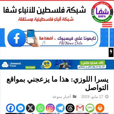
فتح تنعى المناضل نايف خويطر نائب أمين سر إقليم شرق غز
يسرا اللوزي: هذا ما يزعجني بمواقع
التواصل
17 مايو، 2019
أخبار منوعة