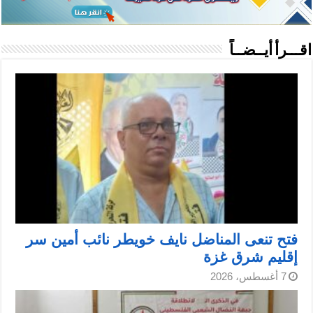
اقـــرأ أيــضــاً
فتح تنعى المناضل نايف خويطر نائب أمين سر
إقليم شرق غزة
7 أغسطس، 2026