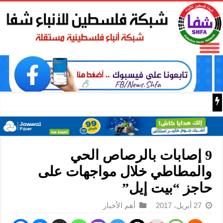
فتح تنعى المناضل نايف خويطر نائب أمين سر إقليم شرق غز
9 إصابات بالرصاص الحي
والمطاطي خلال مواجهات على
حاجز “بيت إيل”
27 أبريل، 2017
أهم الأخبار