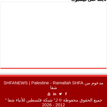
مدعوم من
SHFA
| Palestine - Ramallah
SHFANEWS
شفا
جميع الحقوق محفوظة © لـ" شبكة فلسطين للأنباء شفا "
2012 - 2026