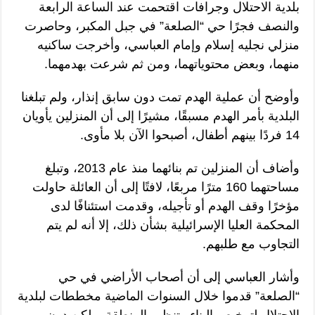
بلدية الاحتلال وجرافات اقتحمت عند الساعة الرابعة
والنصف فجرًا حي “الصلعة” في جبل المكبر، وحاصرت
منزلي نجليه إسلام وإمام العباسي، وأخرجت ساكنيه
منهما، وبعض محتوياتهما، ومن ثم شرعت بهدمهما.
وأوضح أن عملية الهدم تمت دون سابق إنذار، ولم تبلغنا
البلدية بأمر الهدم مسبقًا، مشيرًا إلى أن المنزلين يأويان
14 فردًا بينهم أطفال، أصبحوا الآن بلا مأوى.
وأضاف أن المنزلين تم بنائهما منذ عام 2013، وتبلغ
مساحتهما 160 مترًا مربعًا، لافتًا إلى أن العائلة حاولت
مؤخرًا وقف الهدم أو تأجيله، وقدمت استئنافًا لدى
المحكمة العليا الإسرائيلية بشأن ذلك، إلا أنه لم يتم
التجاوب مع طلبهم.
وأشار العباسي إلى أن أصحاب الأراضي في حي
“الصلعة” قدموا خلال السنوات الماضية مخططات لبلدية
الاحتلال لترخيص البناء وتنظيم المنطقة، ولكن دون