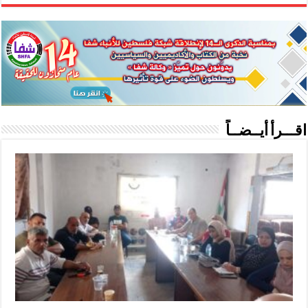
اقـــرأ أيــضــاً