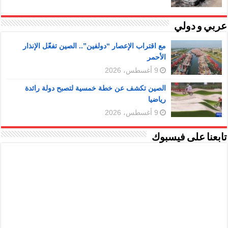
عربي و دولي
مع اقتراب الإعصار “دولفين”.. الصين تفعّل الإنذار
الأحمر
9 أغسطس، 2026
الصين تكشف عن خطة خمسية لتصبح دولة رائدة
رياضيا
9 أغسطس، 2026
تابعنا على فيسبوك