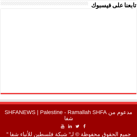
تابعنا على فيسبوك
مدعوم من
SHFA
| Palestine - Ramallah
SHFANEWS
شفا
جميع الحقوق محفوظة © لـ" شبكة فلسطين للأنباء شفا "