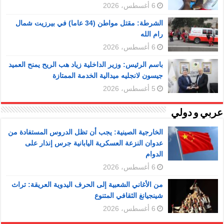
6 أغسطس، 2026
الشرطة: مقتل مواطن (34 عاما) في بيرزيت شمال
رام الله
6 أغسطس، 2026
باسم الرئيس: وزير الداخلية زياد هب الريح يمنح العميد
جيسون لانجليه ميدالية الخدمة الممتازة
5 أغسطس، 2026
عربي و دولي
الخارجية الصينية: يجب أن تظل الدروس المستفادة من
عدوان النزعة العسكرية اليابانية جرس إنذار على
الدوام
6 أغسطس، 2026
من الأغاني الشعبية إلى الحرف اليدوية العريقة: تراث
شينجيانغ الثقافي المتنوع
6 أغسطس، 2026