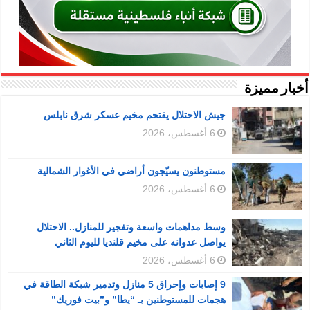
أخبار مميزة
جيش الاحتلال يقتحم مخيم عسكر شرق نابلس
6 أغسطس، 2026
مستوطنون يسيّجون أراضي في الأغوار الشمالية
6 أغسطس، 2026
وسط مداهمات واسعة وتفجير للمنازل.. الاحتلال
يواصل عدوانه على مخيم قلنديا لليوم الثاني
6 أغسطس، 2026
9 إصابات وإحراق 5 منازل وتدمير شبكة الطاقة في
هجمات للمستوطنين بـ “يطا” و”بيت فوريك”