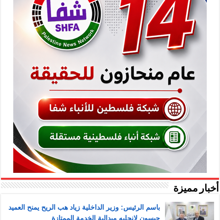
أخبار مميزة
باسم الرئيس: وزير الداخلية زياد هب الريح يمنح العميد
جيسون لانجليه ميدالية الخدمة الممتازة