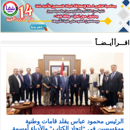
اقـــرأ أيــضــاً
الرئيس محمود عباس يقلد قامات وطنية
ومؤسسين في “اتحاد الكتاب” والأدباء أوسمة