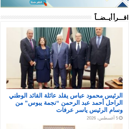
اقـــرأ أيــضــاً
الرئيس محمود عباس يقلد عائلة القائد الوطني
الراحل أحمد عبد الرحمن “نجمة يبوس” من
وسام الرئيس ياسر عرفات
5 أغسطس، 2026