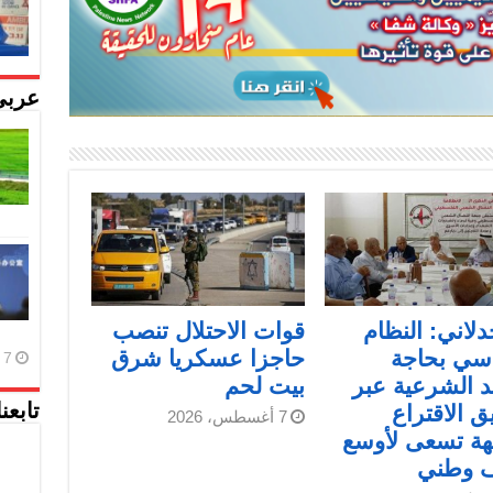
عربي
دلاني: النظام
قوات الاحتلال تنصب
سي بحاجة
حاجزا عسكريا شرق
7 أغسطس، 2026
د الشرعية عبر
بيت لحم
ق الاقتراع
تابعن
7 أغسطس، 2026
هة تسعى لأوسع
ف وطني