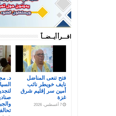
اقـــرأ أيــضــاً
فتح تنعى المناضل
د. مج
نايف خويطر نائب
السيا
أمين سر إقليم شرق
لتجدي
غزة
صنادي
والجب
7 أغسطس، 2026
تحال