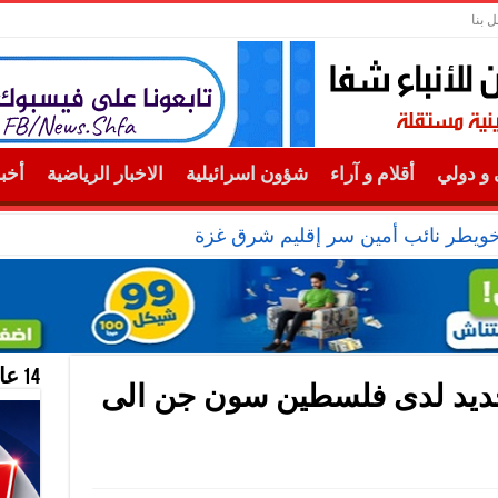
ل بنا
و دولي
أقلام و آراء
شؤون اسرائيلية
الاخبار الرياضية
أخب
خويطر نائب أمين سر إقليم شرق غزة
14 عام منحازون للحقيقة …
ديد لدى فلسطين سون جن الى