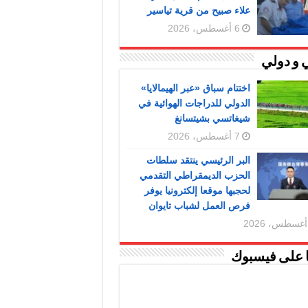
علاء صبيح من قرية تياسير
6 أغسطس، 2026
 و دولي
اختتام سباق «عبر الهيمالايا»
الدولي للدراجات الهوائية في
شيغاتسي بشيتسانغ
7 أغسطس، 2026
البر الرئيسي ينتقد سلطات
الحزب الديمقراطي التقدمي
لحجبها موقعا إلكترونيا يوفر
فرص العمل لشباب تايوان
ا على فيسبوك