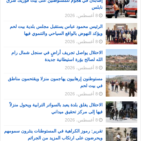
إصابتان في هجوم للمستوطنين على بيت فوريك شرق
نابلس
8 أغسطس، 2026
الرئيس محمود عباس يستقبل مجلس بلدية بيت لحم
ويؤكد النهوض بالواقع السياحي والتنموي فيها
8 أغسطس، 2026
الاحتلال يواصل تجريف أراضٍ في سنجل شمال رام
الله لصالح بؤرة استيطانية جديدة
8 أغسطس، 2026
مستوطنون إرهابيون يهاجمون منزلا ويقتحمون مناطق
في بيت لحم
8 أغسطس، 2026
الاحتلال يغلق بلدة يعبد بالسواتر الترابية ويحول منزلاً
فيها إلى مركز تحقيق ميداني
8 أغسطس، 2026
تقرير: رموز الكراهية في المستوطنات ينثرون سمومهم
ويحرضون على ارتكاب المزيد من الجرائم