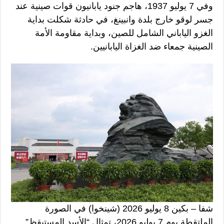
وفي 7 يوليو 1937، هاجم جنود يابانيون قوات صينية عند
جسر لوقو خارج بلدة وانبينغ، في حادثة شكلت بداية
الغزو الياباني الشامل للصين، وبداية مقاومة الأمة
الصينية جمعاء ضد الغزاة اليابانيين.
شفا – بكين 8 يوليو 2026 (شينخوا) في الصورة
الملتقطة يوم 7 يوليو 2026، تمثال “الأسد المستيقظ”