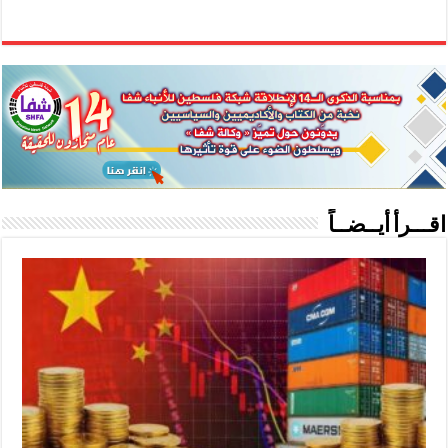
اقـــرأ أيــضــاً