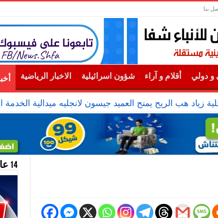
صل بنا
و دولي
أقلام و آراء
شؤون اسرائيلية
الاخبار الرياضية
أخب
ية زياد هب الريح يمنح العميد جيسون لانجليه ميدالية الخدمة ال
14 عام منحازون للحقيقة …