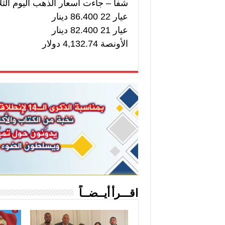
شفا – جاءت أسعار الذهب اليوم الثلاثاء 7 يوليو كالت
عيار 22 86.400 دينار
عيار 21 82.400 دينار
الأونصة 4,132.74 دولار
اقـــرأ أيــضــاً