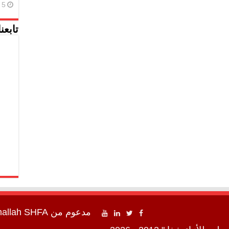
5 أغسطس، 2026
تابعن
مدعوم من
SHFA شفا
mallah