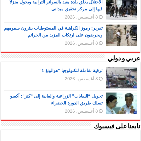
الاحتلال يغلق بلدة يعبد بالسواتر الترابية ويحول منزلاً
فيها إلى مركز تحقيق ميداني
8 أغسطس، 2026
تقرير: رموز الكراهية في المستوطنات ينثرون سمومهم
ويحرضون على ارتكاب المزيد من الجرائم
8 أغسطس، 2026
عربي و دولي
ترقية شاملة لتكنولوجيا “هوالونغ 1”
8 أغسطس، 2026
تحويل “النفايات” الزراعية والغابية إلى “كنز”: أكسو
تسلك طريق الدورة الخضراء
8 أغسطس، 2026
تابعنا على فيسبوك