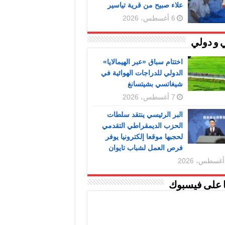
علاء صبيح من قرية تياسير
6 أغسطس، 2026
 و دولي
اختتام سباق «عبر الهيمالايا»
الدولي للدراجات الهوائية في
شيغاتسي بشيتسانغ
7 أغسطس، 2026
البر الرئيسي ينتقد سلطات
الحزب الديمقراطي التقدمي
لحجبها موقعا إلكترونيا يوفر
فرص العمل لشباب تايوان
ا على فيسبوك