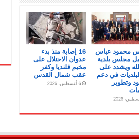
يس محمود عباس
16 إصابة منذ بدء
ل مجلس بلدية
عدوان الاحتلال على
لله ويشدد على
مخيم قلنديا وكفر
لبلديات في دعم
عقب شمال القدس
د وتطوير
6 أغسطس، 2026
مات