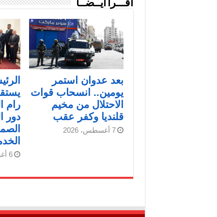
اقـــرأ أيــضــاً
بعد عدوان استمر
الرئ
يومين.. انسحاب قوات
يستقب
الاحتلال من مخيم
رام ا
قلنديا وكفر عقب
دور ا
الصمو
7 أغسطس، 2026
الخد
6 أغسطس، 2026