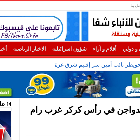
صل بنا
و دولي
أقلام و آراء
شؤون اسرائيلية
الاخبار الرياضية
أخب
خويطر نائب أمين سر إقليم شرق غزة
14 عام منحازون للحقيقة …
للدواجن في رأس كركر غرب رام